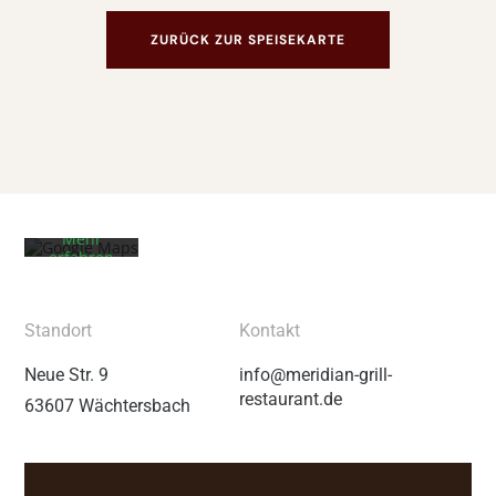
ZURÜCK ZUR SPEISEKARTE
Mit dem
Laden der
Karte
akzeptieren
Sie die
Datenschutzerklärung
von
Google.
Mehr
erfahren
Karte
laden
Standort
Kontakt
Google
Neue Str. 9
info@meridian-grill-
Maps immer
restaurant.de
63607 Wächtersbach
entsperren